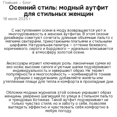
Главная
›
Блог
Осенний стиль: модный аутфит
для стильных женщин
18 июля 2025 г.
С наступлением осени в моду возвращаются уют и
многоуровневость в женских аутфитах. В этом сезоне
дизайнеры советуют сочетать длинные объёмные пальто с
мягкими свитерами, трикотажными платьями и стильными
шарфами. Натуральная палитра — оттенки бежевого,
коричневого, серого и бордового — идеально вписывается
в атмосферу золотой осени.
Аксессуары играют ключевую роль: лаконичные сумки из
эко-кожи, высокие сапоги и уютные шапки подчёркивают
индивидуальность и завершают образ. Не теряет
популярности и многослойность — комбинируйте тонкие
рубашки с кардиганами, добавляйте жилеты или
утеплённые плащи для тепла и комфорта в прохладные дни.
Обложки модных журналов этой осенью украшает образ
женщины, уверенно шагающей по улице в стильном пальто
и трендовых ботинках. Такой аутфит подчеркивает не
только чувство стиля, но и заботу о себе, позволяя
выглядеть эффектно и чувствовать себя комфортно в
любую погоду.