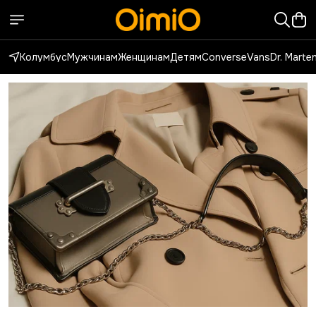
Колумбус
Мужчинам
Женщинам
Детям
Converse
Vans
Dr. Marte