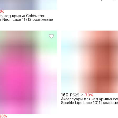
5
%
ля кед крылья Coldwater
e Neon Lace 11713 оранжевые
160 ₽
525 ₽
−
70
%
Аксессуары для кед крылья гу
Sparkle Lips Lace 10111 красные
28
%