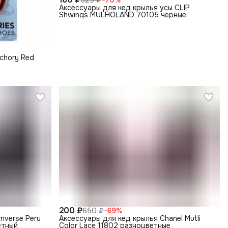
Аксессуары для кед крылья усы CLIP
Shwings MULHOLAND 70105 черные
chory Red
200 ₽
650 ₽
−
69
%
nverse Peru
Аксессуары для кед крылья Chanel Mutli
етный
Color Lace 11802 разноцветные