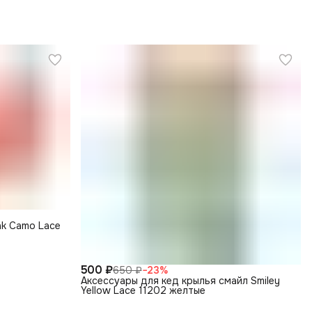
nk Camo Lace
500 ₽
650 ₽
−
23
%
Аксессуары для кед крылья смайл Smiley
Yellow Lace 11202 желтые