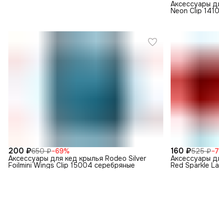
Аксессуары дл
Neon Clip 141
200 ₽
160 ₽
650 ₽
−
69
%
525 ₽
−
Аксессуары для кед крылья Rodeo Silver
Аксессуары д
Foilmini Wings Clip 15004 серебряные
Red Sparkle L