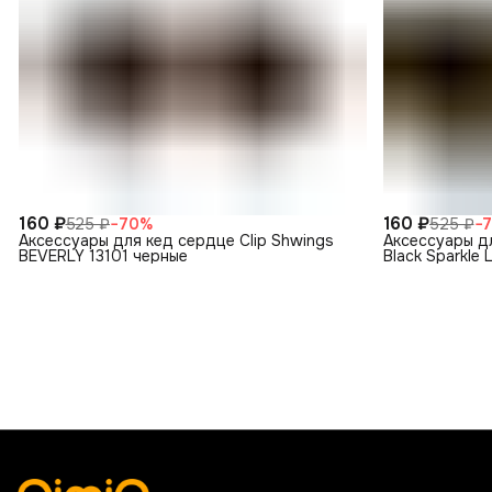
160 ₽
160 ₽
525 ₽
−
70
%
525 ₽
−
Аксессуары для кед сердце Clip Shwings
Аксессуары дл
BEVERLY 13101 черные
Black Sparkle 