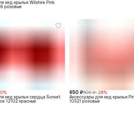
я кед крылья Wilshire Pink
06 розовые
650 ₽
70
%
900 ₽
−
28
%
ля кед крылья сердца Sunset
Аксессуары для кед крылья Pi
ace 12102 красные
10321 розовые