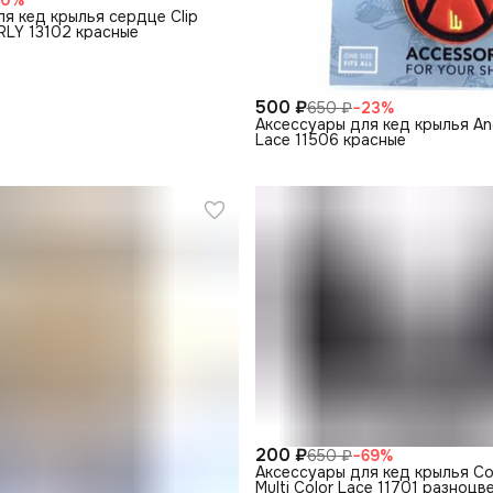
я кед крылья сердце Clip
RLY 13102 красные
500 ₽
650 ₽
−
23
%
Аксессуары для кед крылья An
Lace 11506 красные
200 ₽
650 ₽
−
69
%
Аксессуары для кед крылья Co
Multi Color Lace 11701 разноцв