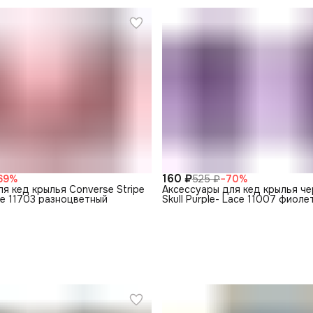
160 ₽
69
%
525 ₽
−
70
%
я кед крылья Converse Stripe
Аксессуары для кед крылья че
ace 11703 разноцветный
Skull Purple- Lace 11007 фиол