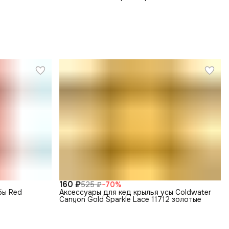
160 ₽
525 ₽
−
70
%
бы Red
Аксессуары для кед крылья усы Coldwater
Canyon Gold Sparkle Lace 11712 золотые