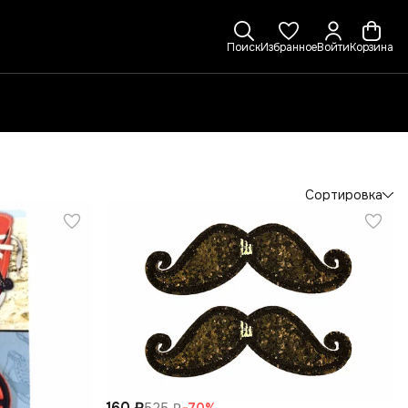
Поиск
Избранное
Войти
Корзина
Сортировка
160 ₽
525 ₽
−
70
%