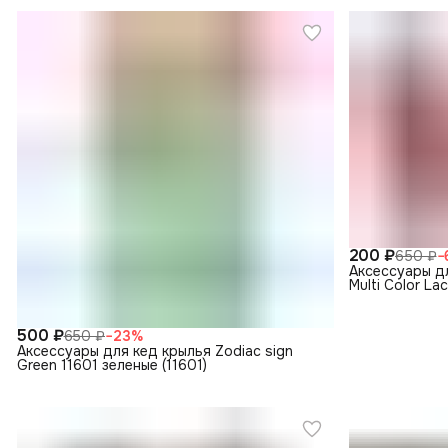
200 ₽
650 ₽
−
Аксессуары дл
Multi Color L
500 ₽
650 ₽
−
23
%
Аксессуары для кед крылья Zodiac sign
Green 11601 зеленые (11601)