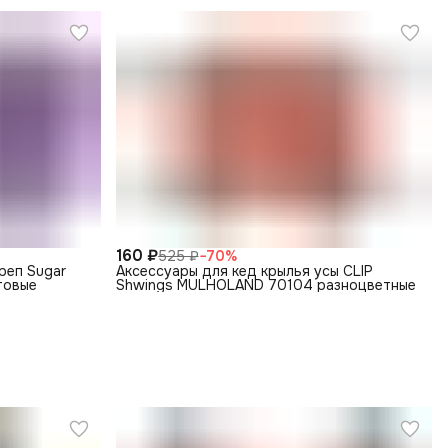
160 ₽
525 ₽
−
70
%
реп Sugar
Аксессуары для кед крылья усы CLIP
етовые
Shwings MULHOLAND 70104 разноцветные