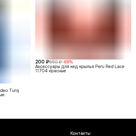
200 ₽
650 ₽
−
69
%
Аксессуары для кед крылья Peru Red Lace
11704 красные
odeo Turq
ные
Контакты