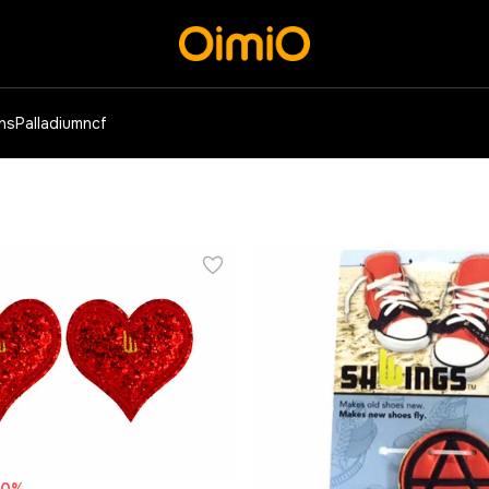
ens
Palladium
ncf
70
%