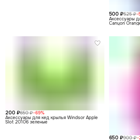
500 ₽
525 ₽
−
Аксессуары д
Canyon Orang
200 ₽
650 ₽
−
69
%
Аксессуары для кед крылья Windsor Apple
Slot 20106 зеленые
650 ₽
900 ₽
−