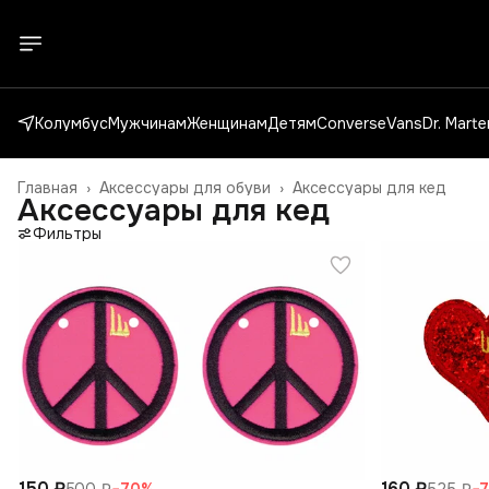
Колумбус
Мужчинам
Женщинам
Детям
Converse
Vans
Dr. Mart
Главная
›
Аксессуары для обуви
›
Аксессуары для кед
Аксессуары для кед
Фильтры
150 ₽
160 ₽
500 ₽
−
70
%
525 ₽
−