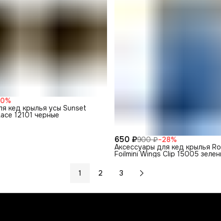
70
%
я кед крылья усы Sunset
Lace 12101 черные
650 ₽
900 ₽
−
28
%
Аксессуары для кед крылья R
Foilmini Wings Clip 15005 зеле
1
2
3