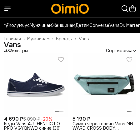
Колумбус
Мужчинам
Женщинам
Детям
Converse
Vans
Dr. Marte
Главная
›
Мужчинам
›
Бренды
›
Vans
Vans
Фильтры
Сортировка
4 690 ₽
5 190 ₽
5 890 ₽
−
20
%
Кеды Vans AUTHENTIC LO
Сумка через плечо Vans MN
PRO VGYQNWD синие (36)
WARD CROSS BODY
VA2ZXXSQE голубая