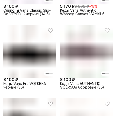
8 100 ₽
5 170 ₽
6 090 ₽
−
15
%
Слипоны Vans Classic Slip-
Кеды Vans Authentic
On VEYEBLK черные (34.5)
Washed Canvas V4MKIL6
синие (35)
8 100 ₽
8 100 ₽
Кеды Vans Era VQFKBKA
Кеды Vans AUTHENTIC
черные (36)
VQER5U8 бордовые (35)