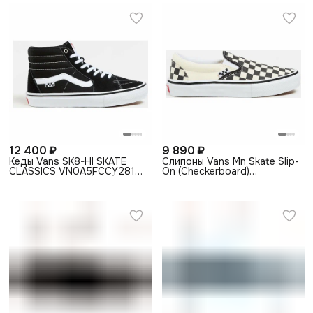
12 400 ₽
9 890 ₽
Кеды Vans SK8-HI SKATE
Слипоны Vans Mn Skate Slip-
CLASSICS VN0A5FCCY281
On (Checkerboard)
высокие черные (34.5)
VN0A5FCAAUH1 черно-
белые (35)