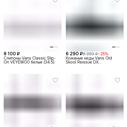
8 100 ₽
6 290 ₽
8 390 ₽
−
25
%
Слипоны Vans Classic Slip-
Кожаные кеды Vans Old
On VEYEW00 белые (34.5)
Skool Reissue DX
VA2XS6L3A черные (36)