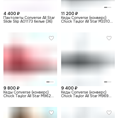
4 400 ₽
11 200 ₽
Пантолеты Converse All Star
Кеды Converse (конверс)
Slide Slip A01173 белые (36)
Chuck Taylor All Star M3310
черные (35)
9 800 ₽
9 400 ₽
Кеды Converse (конверс)
Кеды Converse (конверс)
Chuck Taylor All Star M9621
Chuck Taylor All Star M9697
красные (35)
синие (35)