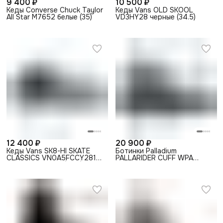
9 400 ₽
10 500 ₽
Кеды Converse Chuck Taylor
Кеды Vans OLD SKOOL
All Star M7652 белые (35)
VD3HY28 черные (34.5)
12 400 ₽
20 900 ₽
Кеды Vans SK8-HI SKATE
Ботинки Palladium
CLASSICS VN0A5FCCY281
PALLARIDER CUFF WPA
высокие черные (34.5)
74343-008 высокие черные
(41)