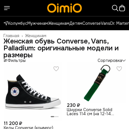
Колумбус
Мужчинам
Женщинам
Детям
Converse
Vans
Dr. Marte
Главная
›
Женщинам
Женская обувь Converse, Vans,
Palladium: оригинальные модели и
размеры
Фильтры
Сортировка
230 ₽
Шнурки Converse Solid
Laces 114 см (на 12-14
отверстий) 10000998300
зеленый
11 200 ₽
Кеды Converse (конверс)