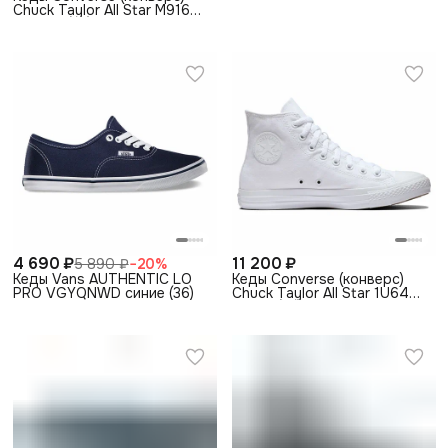
Chuck Taylor All Star M9160
черные (35)
4 690 ₽
11 200 ₽
5 890 ₽
−
20
%
Кеды Vans AUTHENTIC LO
Кеды Converse (конверс)
PRO VGYQNWD синие (36)
Chuck Taylor All Star 1U646
белые (36)