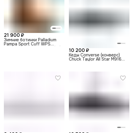
21 900 ₽
Зимние ботинки Palladium
Pampa Sport Cuff WPS
72992-697 коричневые (36)
10 200 ₽
Кеды Converse (конверс)
Chuck Taylor All Star M9166
черные (35)