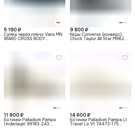
5 190 ₽
9 800 ₽
Сумка через плечо Vans MN
Кеды Converse (конверс)
WARD CROSS BODY
Chuck Taylor All Star M9622
VA2ZXXSQE голубая
синие (35)
11 900 ₽
14 600 ₽
Ботинки Palladium Pampa
Ботинки Palladium Pampa Lt
Underlayer 99183-243
Travel Lo Vt 74473-175
текстильные с принтом (41)
текстильные кремовые (38)