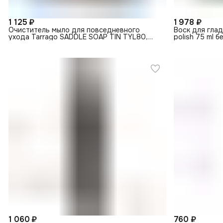
1 125 ₽
1 978 ₽
Очиститель мыло для повседневного
Воск для глад
ухода Tarrago SADDLE SOAP TIN TYL80,
polish 75 ml 
100 мл.,бесцветный
1 060 ₽
760 ₽