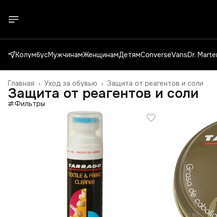
Колумбус
Мужчинам
Женщинам
Детям
Converse
Vans
Dr. Mart
Главная
›
Уход за обувью
›
Защита от реагентов и соли
Защита от реагентов и соли
Фильтры