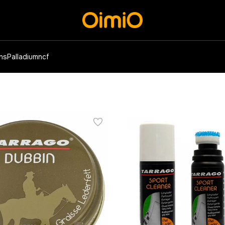
ens
Palladium
ncf