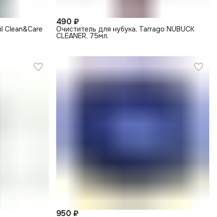
490 ₽
l Clean&Care
Очиститель для нубука, Tarrago NUBUCK
CLEANER, 75мл.
950 ₽