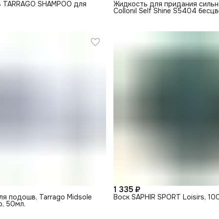
ь TARRAGO SHAMPOO для
Жидкость для придания сильн
Collonil Self Shine S5404 бесц
мл.
1 335 ₽
я подошв, Tarrago Midsole
Воск SAPHIR SPORT Loisirs, 10
о, 50мл.