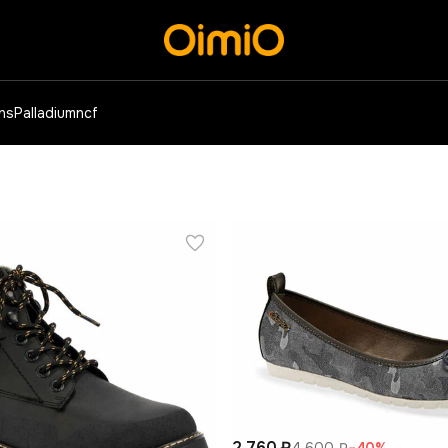
ens
Palladium
ncf
2 760 ₽
4 600 ₽
−
40
%