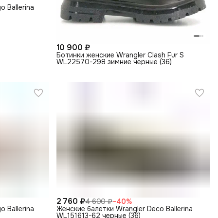
o Ballerina
10 900 ₽
Ботинки женские Wrangler Clash Fur S
WL22570-298 зимние черные (36)
2 760 ₽
4 600 ₽
−
40
%
o Ballerina
Женские балетки Wrangler Deco Ballerina
WL151613-62 черные (36)