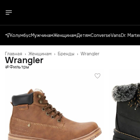
Колумбус
Мужчинам
Женщинам
Детям
Converse
Vans
Dr. Mart
Главная
›
Женщинам
›
Бренды
›
Wrangler
Wrangler
Фильтры