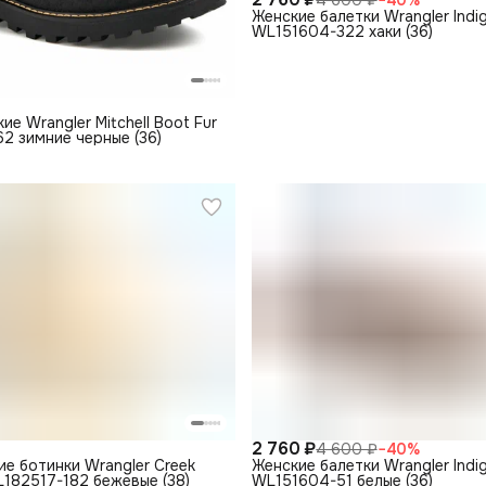
Женские балетки Wrangler Indig
WL151604-322 хаки (36)
ие Wrangler Mitchell Boot Fur
2 зимние черные (36)
2 760 ₽
4 600 ₽
−
40
%
е ботинки Wrangler Creek
Женские балетки Wrangler Indig
L182517-182 бежевые (38)
WL151604-51 белые (36)