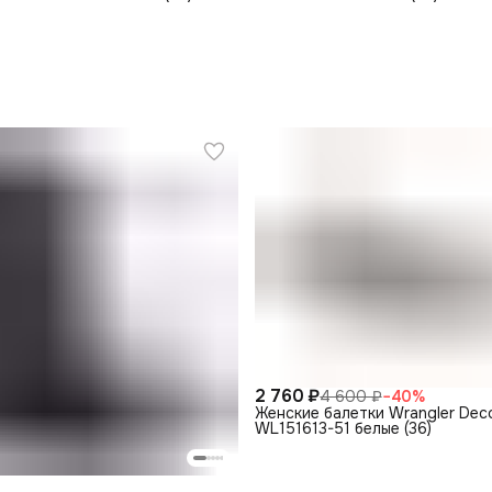
2 760 ₽
4 600 ₽
−
40
%
Женские балетки Wrangler Deco 
WL151613-51 белые (36)