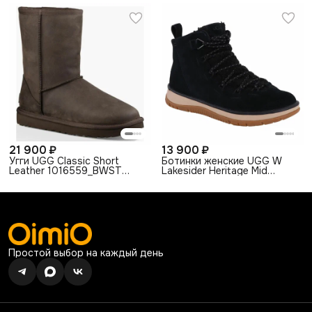
21 900 ₽
13 900 ₽
Угги UGG Classic Short
Ботинки женские UGG W
Leather 1016559_BWST
Lakesider Heritage Mid
зимние кожаные
1121020_BLKS зимние
коричневые (37)
замшевые черные (36.5)
Простой выбор на каждый день