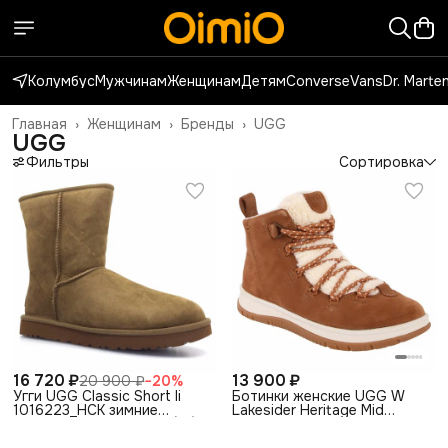
Колумбус
Мужчинам
Женщинам
Детям
Converse
Vans
Dr. Marte
Главная
›
Женщинам
›
Бренды
›
UGG
UGG
Фильтры
Сортировка
16 720 ₽
13 900 ₽
20 900 ₽
−
20
%
Угги UGG Classic Short Ii
Ботинки женские UGG W
1016223_HCK зимние
Lakesider Heritage Mid
замшевые коричневые (36)
1121020_CTSD зимние
замшевые коричневые (36.5)