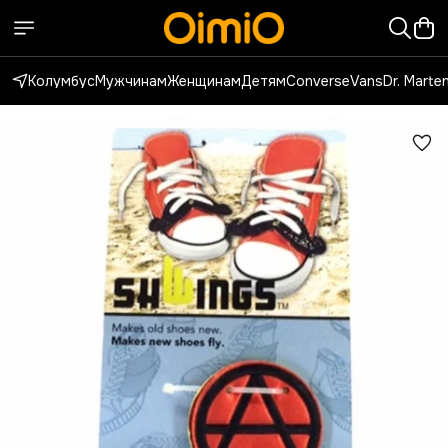
Колумбус
Мужчинам
Женщинам
Детям
Converse
Vans
Dr. Marte