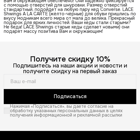
Вам и окружающим обеспечено! Они надежно фиксируется
с помощью отверстий для шнуровки. Размер отверстий
стандартный, подойдет на любую пару кед Converse. LACE
Shwings A LA CARTE (жёлто-чёрные) для обуви пришлись по
вкусу модникам всего мира от мала до велика. Прекрасный
подарок для ярких личностей. Ваши кеды стали старыми?
Не беда! LACE Shwings старые кеды сделает новыми) они
подарят массу позитива Вам и окружающим!
Получите скидку 10%
Подпишитесь на наши акции и новости и
получите скидку на первый заказ
Подписаться
Нажимая «Подписаться», вы даете согласие на
обработку указанных персональных данных в целях
получения информационной и рекламной рассылки