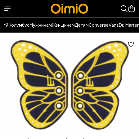
Колумбус
Мужчинам
Женщинам
Детям
Converse
Vans
Dr. Marte