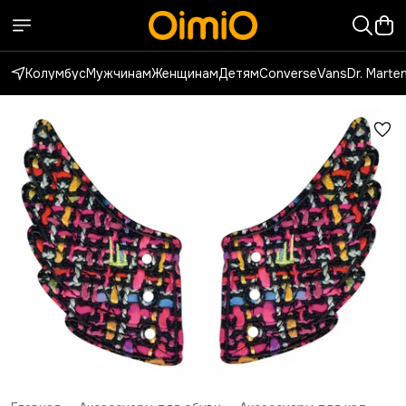
Колумбус
Мужчинам
Женщинам
Детям
Converse
Vans
Dr. Marte