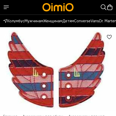
Колумбус
Мужчинам
Женщинам
Детям
Converse
Vans
Dr. Marte