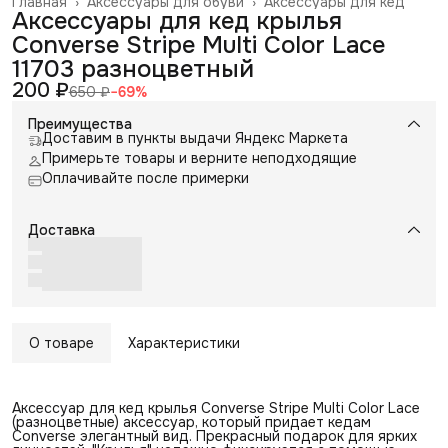
Главная
›
Аксессуары для обуви
›
Аксессуары для кед
Аксессуары для кед крылья
Converse Stripe Multi Color Lace
11703 разноцветный
200 ₽
650 ₽
−
69
%
Преимущества
Доставим в пункты выдачи Яндекс Маркета
Примерьте товары и верните неподходящие
Оплачивайте после примерки
Доставка
О товаре
Характеристики
Аксессуар для кед крылья Converse Stripe Multi Color Lace
(разноцветные) аксессуар, который придает кедам
Converse элегантный вид. Прекрасный подарок для ярких