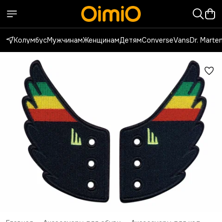
Колумбус
Мужчинам
Женщинам
Детям
Converse
Vans
Dr. Marte