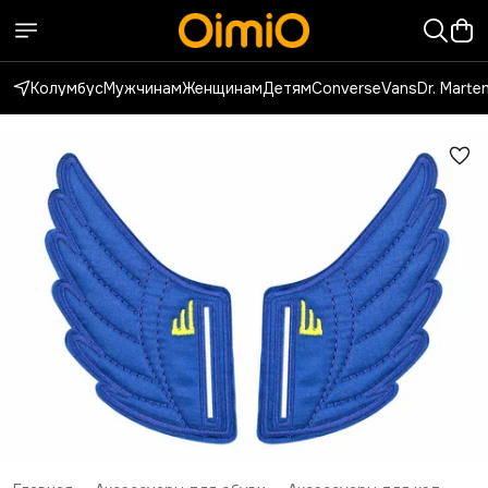
Колумбус
Мужчинам
Женщинам
Детям
Converse
Vans
Dr. Marte