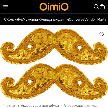
Колумбус
Мужчинам
Женщинам
Детям
Converse
Vans
Dr. Marte
Главная
›
Аксессуары для обуви
›
Аксессуары для кед