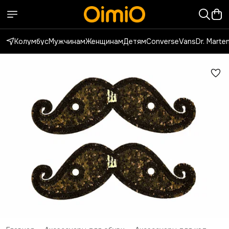
Колумбус
Мужчинам
Женщинам
Детям
Converse
Vans
Dr. Marte