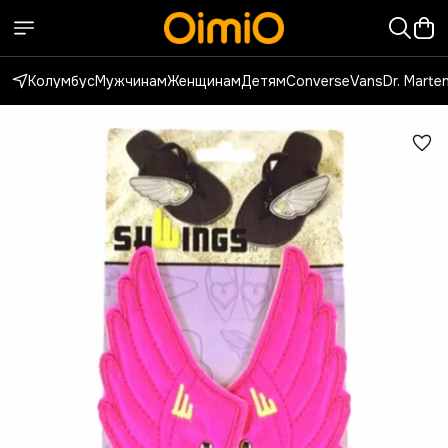
Колумбус
Мужчинам
Женщинам
Детям
Converse
Vans
Dr. Marte