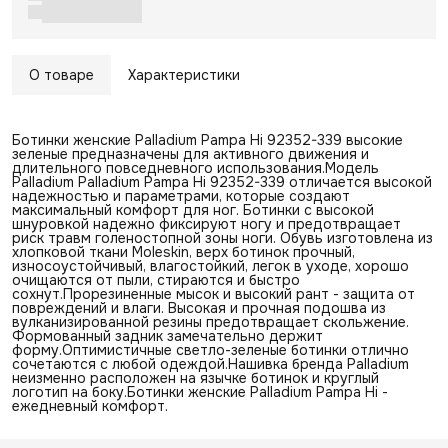
О товаре
Характеристики
Ботинки женские Palladium Pampa Hi 92352-339 высокие
зеленые предназначены для активного движения и
длительного повседневного использования.Модель
Palladium Palladium Pampa Hi 92352-339 отличается высокой
надежностью и параметрами, которые создают
максимальный комфорт для ног. Ботинки с высокой
шнуровкой надежно фиксируют ногу и предотвращает
риск травм голеностопной зоны ноги. Обувь изготовлена из
хлопковой ткани Moleskin, верх ботинок прочный,
износоустойчивый, влагостойкий, легок в уходе, хорошо
очищаются от пыли, стираются и быстро
сохнут.Прорезиненные мысок и высокий рант - защита от
повреждений и влаги. Высокая и прочная подошва из
вулканизированной резины предотвращает скольжение.
Формованный задник замечательно держит
форму.Оптимистичные светло-зеленые ботинки отлично
сочетаются с любой одеждой.Нашивка бренда Palladium
неизменно расположен на язычке ботинок и круглый
логотип на боку.Ботинки женские Palladium Pampa Hi -
ежедневный комфорт.