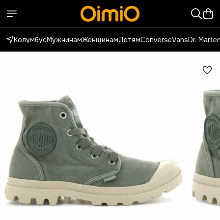
Колумбус
Мужчинам
Женщинам
Детям
Converse
Vans
Dr. Marte