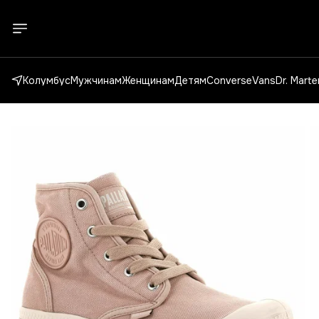
Колумбус
Мужчинам
Женщинам
Детям
Converse
Vans
Dr. Mart