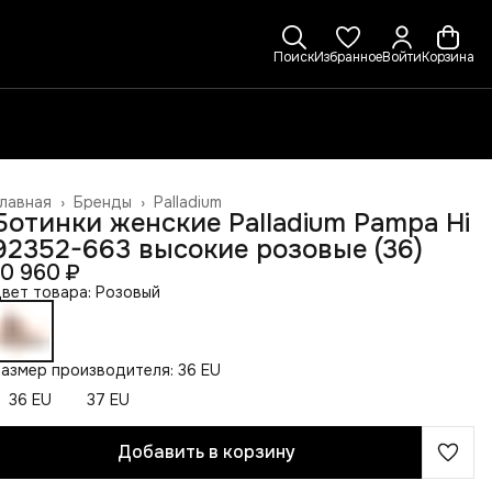
Поиск
Избранное
Войти
Корзина
лавная
›
Бренды
›
Palladium
Ботинки женские Palladium Pampa Hi
92352-663 высокие розовые (36)
10 960 ₽
вет товара: Розовый
азмер производителя: 36 EU
36 EU
37 EU
Добавить в корзину