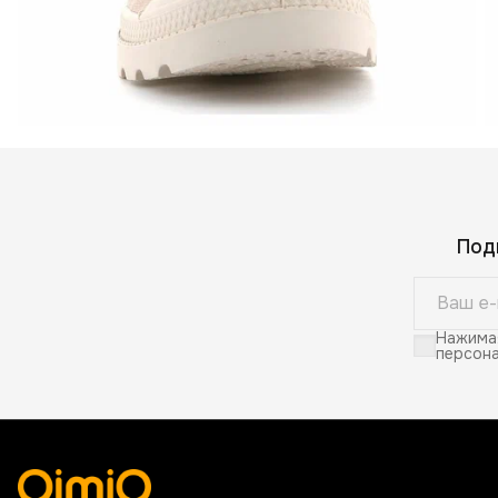
Под
Нажимая
персона