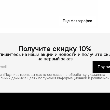
ф
Ц
м
К
и
6
С
Еще фотографии
Получите скидку 10%
пишитесь на наши акции и новости и получите ск
на первый заказ
В
В
Подпи
 «Подписаться», вы даете согласие на обработку указанных
льных данных в целях получения информационной и рекламной