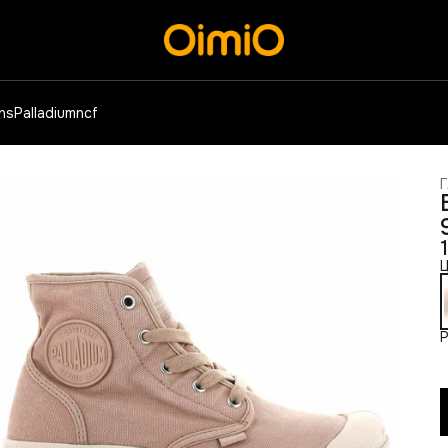
ens
Palladium
ncf
Г
Ц
Р