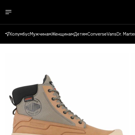
Колумбус
Мужчинам
Женщинам
Детям
Converse
Vans
Dr. Mart