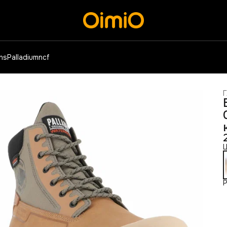
ens
Palladium
ncf
Г
Ц
Р