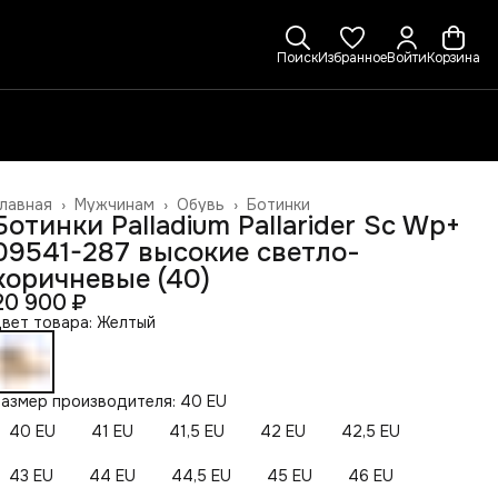
Поиск
Избранное
Войти
Корзина
лавная
›
Мужчинам
›
Обувь
›
Ботинки
Ботинки Palladium Pallarider Sc Wp+
09541-287 высокие светло-
коричневые (40)
20 900 ₽
вет товара: Желтый
азмер производителя: 40 EU
40 EU
41 EU
41,5 EU
42 EU
42,5 EU
43 EU
44 EU
44,5 EU
45 EU
46 EU