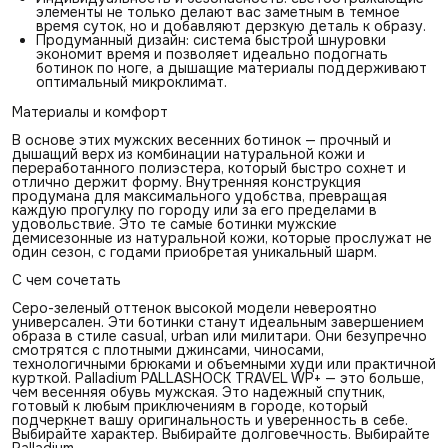
элементы не только делают вас заметным в темное
время суток, но и добавляют дерзкую деталь к образу.
Продуманный дизайн: система быстрой шнуровки
экономит время и позволяет идеально подогнать
ботинок по ноге, а дышащие материалы поддерживают
оптимальный микроклимат.
Материалы и комфорт
В основе этих мужских весенних ботинок — прочный и
дышащий верх из комбинации натуральной кожи и
переработанного полиэстера, который быстро сохнет и
отлично держит форму. Внутренняя конструкция
продумана для максимального удобства, превращая
каждую прогулку по городу или за его пределами в
удовольствие. Это те самые ботинки мужские
демисезонные из натуральной кожи, которые прослужат не
один сезон, с годами приобретая уникальный шарм.
С чем сочетать
Серо-зеленый оттенок высокой модели невероятно
универсален. Эти ботинки станут идеальным завершением
образа в стиле casual, urban или милитари. Они безупречно
смотрятся с плотными джинсами, чиносами,
технологичными брюками и объемными худи или практичной
курткой. Palladium PALLASHOCK TRAVEL WP+ — это больше,
чем весенняя обувь мужская. Это надежный спутник,
готовый к любым приключениям в городе, который
подчеркнет вашу оригинальность и уверенность в себе.
Выбирайте характер. Выбирайте долговечность. Выбирайте
Palladium.