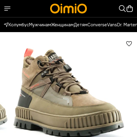
Колумбус
Мужчинам
Женщинам
Детям
Converse
Vans
Dr. Marte