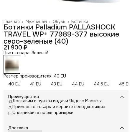
Главная
›
Мужчинам
›
Обувь
›
Ботинки
Ботинки Palladium PALLASHOCK
TRAVEL WP+ 77989-377 высокие
серо-зеленые (40)
21 900 ₽
Цвет товара: Зеленый
Размер производителя: 40 EU
40 EU
41 EU
43 EU
44 EU
44,5 EU
45 EU
Преимущества
Доставим в пункты выдачи Яндекс Маркета
Примерьте товары и верните неподходящие
Оплачивайте после примерки
Доставка