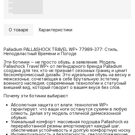
О товаре
Характеристики
Palladium PALLASHOCK TRAVEL WP+ 77989-377: Стиль,
Неподвластный Времени и Погоде
Эти ботинки — не просто обувь, а заявление. Модель
Pallashock Travel WP+ от легендарного бренда Palladium
создана для тех, кто не признает сезонных границ и ценит
бескомпромиссный дизайн. Это идеальная обувь на весну и
межсезонье, сочетающая в себе брутальную эстетику
военного наследия, современные технологии и статусный
внешний вид, который говорит о вашем вкусе без слов.
Почему эти ботинки выбирают
Абсолютная защита от влаги: технология WP+
гарантирует, что ваши ноги останутся сухими в любую
слякоть, делая эту модель отличной демисезонной
обувью.
Уникальный комфорт: массивная подошва Pallashock из
переработанной резины амортизирует каждый шаг,
обеспечивая устойчивость и долгую комфортную носку.
Индивидуальность и безопасность: светоотражающие