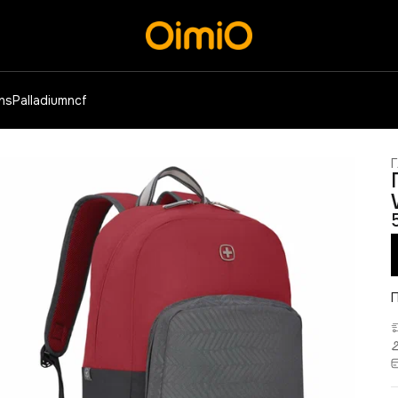
ens
Palladium
ncf
Г