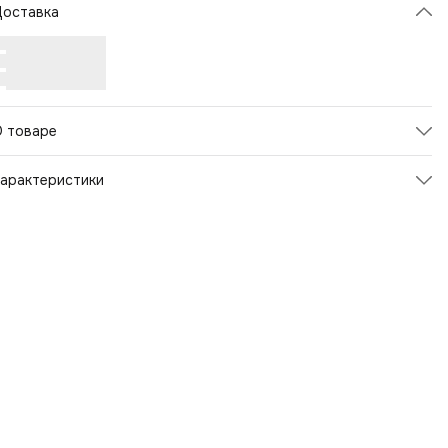
Доставка
О товаре
арактеристики
Артикул
121360
вет товара
Красный,Черный
Пол
Унисекс
Страна бренда
Швейцария
Материал
Полиэстер
ирина, см
33
Рисунок
Без рисунка
ид рюкзака
городской
Страна производства
Китай
Объем
27 л
Модельный год
2022