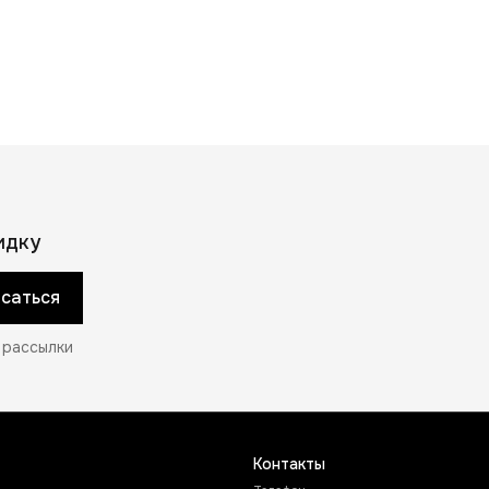
иагональ отделения для
16”
оутбука
Бренд
WENGER
идку
саться
 рассылки
Контакты