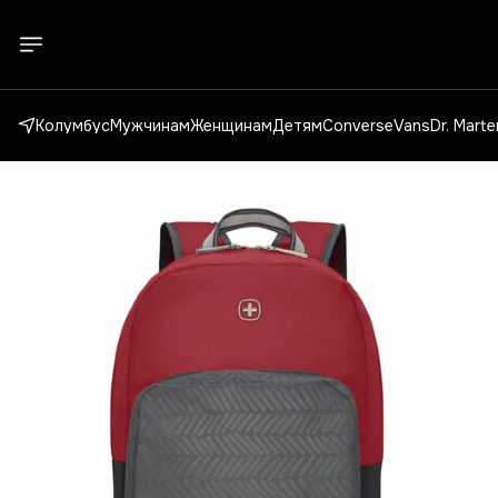
Колумбус
Мужчинам
Женщинам
Детям
Converse
Vans
Dr. Mart