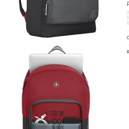
Х
Ц
Ш
В