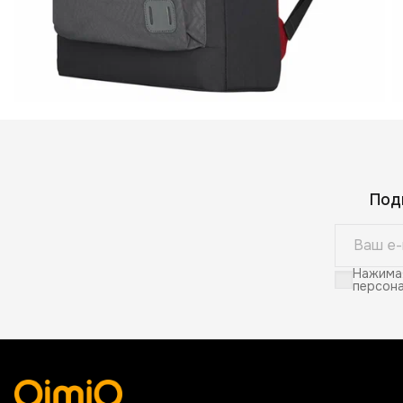
Под
Нажимая
персона