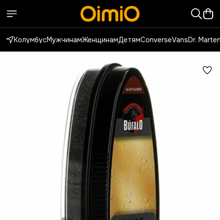
Колумбус
Мужчинам
Женщинам
Детям
Converse
Vans
Dr. Marte