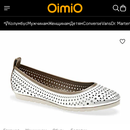
Колумбус
Мужчинам
Женщинам
Детям
Converse
Vans
Dr. Marte