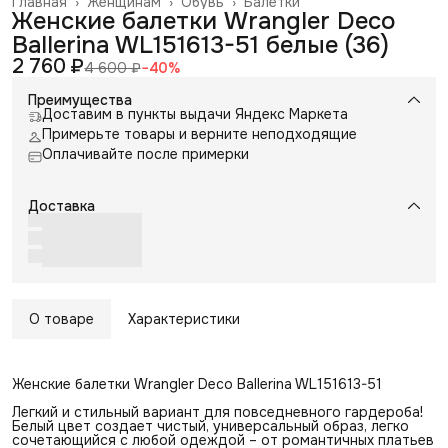
Главная
›
Женщинам
›
Обувь
›
Балетки
Женские балетки Wrangler Deco
Ballerina WL151613-51 белые (36)
2 760 ₽
4 600 ₽
−
40
%
Преимущества
Доставим в пункты выдачи Яндекс Маркета
Примерьте товары и верните неподходящие
Оплачивайте после примерки
Доставка
О товаре
Характеристики
Женские балетки Wrangler Deco Ballerina WL151613-51
Легкий и стильный вариант для повседневного гардероба!
Белый цвет создает чистый, универсальный образ, легко
сочетающийся с любой одеждой – от романтичных платьев