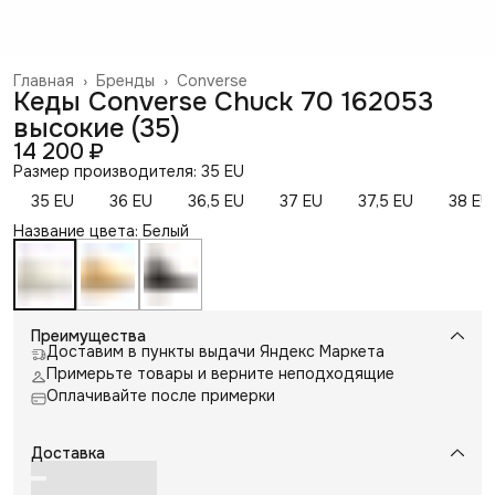
Главная
›
Бренды
›
Converse
Кеды Converse Chuck 70 162053
высокие (35)
14 200 ₽
Размер производителя: 35 EU
35 EU
36 EU
36,5 EU
37 EU
37,5 EU
38 EU
Название цвета: Белый
Преимущества
Доставим в пункты выдачи Яндекс Маркета
Примерьте товары и верните неподходящие
Оплачивайте после примерки
Доставка