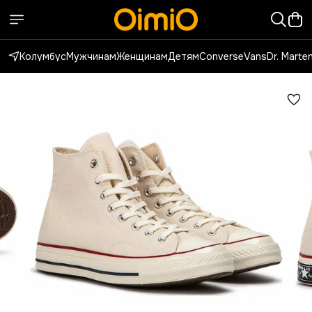
Колумбус
Мужчинам
Женщинам
Детям
Converse
Vans
Dr. Marte