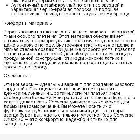
сжатия и выдерживает активное использование.
Аутентичный дизайн: круглый логотип со звездой и
характерная черно-красная полоска на подошве
подчеркивают принадлежность к культовому бренду.
Комфорт и материалы
Верх выполнен из плотного дышащего канваса — хлопковой
ткани особого плетения. Этот материал обеспечивает
оптимальную терморегуляцию, поэтому в кедах комфортно
даже в жаркую погоду. Внутренняя текстильная отделка и
мягкая стелька создают ощущение особого уюта, позволяя
оставаться на ногах целый день без усталости. Благодаря
продуманной конструкции, эти кеды женские летние и
мужские летние модели идеально подходят для активных
прогулок по городу.
С чем носить
Эти конверсы — идеальный вариант для создания базового
гардероба. Они одинаково органично смотрятся с
джинсами, льняными шортами, легкими платьями или
свободными брюками. Нейтральный оттенок неотбеленного
холста делает кеды Converse универсальным фоном для
любых цветовых решений. Вы можете носить их с
футболками, рубашками оверсайз или худи — эта пара
всегда будет выглядеть стильно и уместно. Кеды Converse
Chuck 70 — это комфортно, надежно и стильно для
каждого дня.