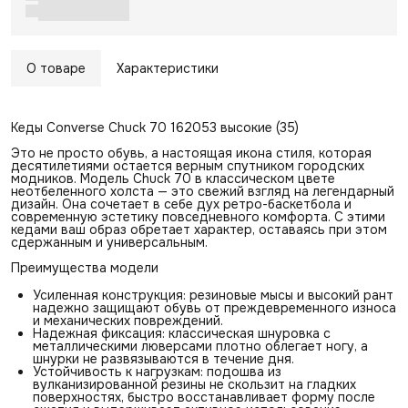
О товаре
Характеристики
Кеды Converse Chuck 70 162053 высокие (35)
Это не просто обувь, а настоящая икона стиля, которая
десятилетиями остается верным спутником городских
модников. Модель Chuck 70 в классическом цвете
неотбеленного холста — это свежий взгляд на легендарный
дизайн. Она сочетает в себе дух ретро-баскетбола и
современную эстетику повседневного комфорта. С этими
кедами ваш образ обретает характер, оставаясь при этом
сдержанным и универсальным.
Преимущества модели
Усиленная конструкция: резиновые мысы и высокий рант
надежно защищают обувь от преждевременного износа
и механических повреждений.
Надежная фиксация: классическая шнуровка с
металлическими люверсами плотно облегает ногу, а
шнурки не развязываются в течение дня.
Устойчивость к нагрузкам: подошва из
вулканизированной резины не скользит на гладких
поверхностях, быстро восстанавливает форму после