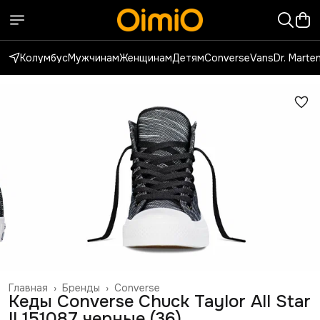
Колумбус
Мужчинам
Женщинам
Детям
Converse
Vans
Dr. Marte
Главная
›
Бренды
›
Converse
Кеды Converse Chuck Taylor All Star
II 151087 черные (36)