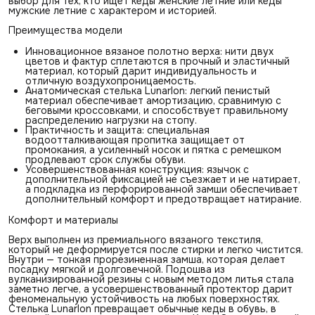
выбор для тех, кто ищет кеды женские летние или кеды
мужские летние с характером и историей.
Преимущества модели
Инновационное вязаное полотно верха: нити двух
цветов и фактур сплетаются в прочный и эластичный
материал, который дарит индивидуальность и
отличную воздухопроницаемость.
Анатомическая стелька Lunarlon: легкий пенистый
материал обеспечивает амортизацию, сравнимую с
беговыми кроссовками, и способствует правильному
распределению нагрузки на стопу.
Практичность и защита: специальная
водоотталкивающая пропитка защищает от
промокания, а усиленный носок и пятка с ремешком
продлевают срок службы обуви.
Усовершенствованная конструкция: язычок с
дополнительной фиксацией не съезжает и не натирает,
а подкладка из перфорированной замши обеспечивает
дополнительный комфорт и предотвращает натирание.
Комфорт и материалы
Верх выполнен из премиального вязаного текстиля,
который не деформируется после стирки и легко чистится.
Внутри — тонкая прорезиненная замша, которая делает
посадку мягкой и долговечной. Подошва из
вулканизированной резины с новым методом литья стала
заметно легче, а усовершенствованный протектор дарит
феноменальную устойчивость на любых поверхностях.
Стелька Lunarlon превращает обычные кеды в обувь, в