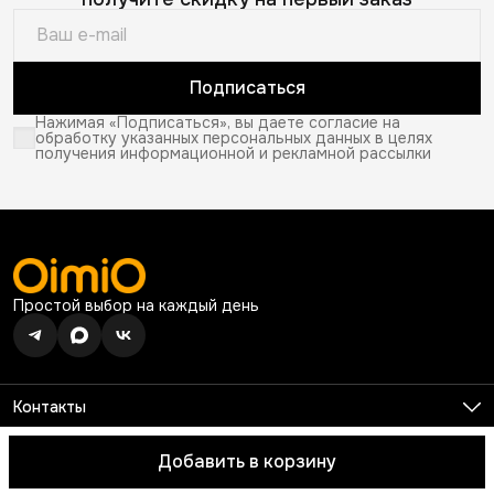
Подписаться
Нажимая «Подписаться», вы даете согласие на
обработку указанных персональных данных в целях
получения информационной и рекламной рассылки
Простой выбор на каждый день
Контакты
Телефон
8 (926) 680-99-13
Добавить в корзину
© 2026 OimiO. Все права защищены.
Оплата
Доставка
Правила 
Режим работы
Ежедневно с 10:00 до 19:00
Эл. почта