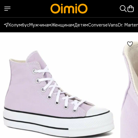
Колумбус
Мужчинам
Женщинам
Детям
Converse
Vans
Dr. Marte