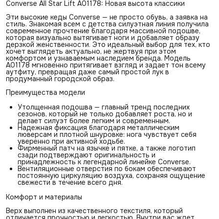
Converse All Star Lift A01178: Новая высота классики
Эти высокие кеды Converse — не просто обувь, а заявка на
стиль. Знакомая всем с детства силуэтная линия получила
современное прочтение благодаря массивной подошве,
которая визуально вытягивает ноги и добавляет образу
дерзкой женственности. Это идеальный выбор для тех, кто
хочет выглядеть актуально, не жертвуя при этом
комфортом и узнаваемым наследием бренда. Модель
A01178 мгновенно притягивает взгляд и задает тон всему
аутфиту, превращая даже самый простой лук в
продуманный городской образ.
Преимущества модели
Утолщенная подошва — главный тренд последних
сезонов, который не только добавляет роста, но и
делает силуэт более легким и современным.
Надежная фиксация благодаря металлическим
люверсам и плотной шнуровке: нога чувствует себя
уверенно при активной ходьбе.
Фирменный патч на язычке и пятке, а также логотип
сзади подтверждают оригинальность и
принадлежность к легендарной линейке Converse.
Вентиляционные отверстия по бокам обеспечивают
постоянную циркуляцию воздуха, сохраняя ощущение
свежести в течение всего дня.
Комфорт и материалы
Верх выполнен из качественного текстиля, который
отличается прочностью и легкостью. Внутри вас ждет