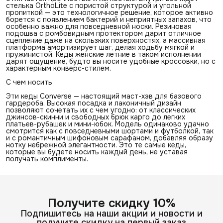
стелька OrthoLite с пористой структурой и угольной
пропиткой — это технологичное решение, которое активно
борется с появлением бактерий и неприятных запахов, что
особенно важно для повседневной носки. Резиновая
подошва с ромбовидным протектором дарит отличное
сцепление даже на скользких поверхностях, а массивная
платформа амортизирует шаг, делая ходьбу мягкой и
пружинистой. Кеды женские летние в таком исполнении
дарят ощущение, будто вы носите удобные кроссовки, но с
характерным конверс-стилем.
С чем носить
Эти кеды Converse — настоящий маст-хэв для базового
гардероба. Высокая посадка и лаконичный дизайн
позволяют сочетать их с чем угодно: от классических
джинсов-скинни и свободных брюк карго до легких
платьев-рубашек и мини-юбок. Модель одинаково удачно
смотрится как с повседневными шортами и футболкой, так
и с романтичным шифоновым сарафаном, добавляя образу
нотку небрежной элегантности. Это те самые кеды,
которые вы будете носить каждый день, не уставая
получать комплименты.
Получите скидку 10%
Подпишитесь на наши акции и новости и
получите скидку на первый заказ