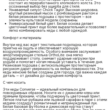
состоит из переработанного хлопкового холста. Это
осознанный выбор без ущерба для стиля.
Узнаваемый силуэт Chuck Taylor. Высокая шнуровка,
круглый резиновый мысок с ромбовидным рантом и
белая резиновая подошва с протектором — все
элементы культовой модели сохранены.
Универсальный белый цвет. Белая основа делает
цветочный принт еще более выразительным и позволяет
легко комбинировать кеды с любой одеждой.
Комфорт и материалы
Внутри кед вас ждет текстильная подкладка, которая
приятна на ощупь и обеспечивает хорошую
воздухопроницаемость. Особого внимания заслуживает
амортизирующая стелька OrthoLite: она мягко
поддерживает стопу, снимает ударные нагрузки при
ходьбе и помогает ногам меньше уставать в течение дня.
Резиновая подошва с антискользящим протекторным
рисунком дарит уверенность на любых поверхностях. Эти
кеды женские белые созданы для города, где важна каждая
деталь — от дизайна до ощущения комфорта.
С чем носить
Эти кеды Converse — идеальный компаньон для
повседневных образов. Носите их с джинсами-клеш или
прямыми брюками, чтобы подчеркнуть цветочный принт.
Легкое платье-рубашка или льняной сарафан в паре с этими
кедами создадут романтичный и непринужденный лук.
Белая базовая футболка и джинсовая куртка станут
идеальным фоном для яркого дизайна обуви. Это те самые