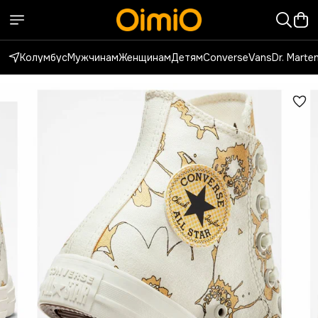
Колумбус
Мужчинам
Женщинам
Детям
Converse
Vans
Dr. Marte