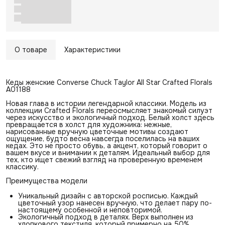
О товаре
Характеристики
Кеды женские Converse Chuck Taylor All Star Crafted Florals
A01188
Новая глава в истории легендарной классики. Модель из
коллекции Crafted Florals переосмысляет знакомый силуэт
через искусство и экологичный подход. Белый холст здесь
превращается в холст для художника: нежные,
нарисованные вручную цветочные мотивы создают
ощущение, будто весна навсегда поселилась на ваших
кедах. Это не просто обувь, а акцент, который говорит о
вашем вкусе и внимании к деталям. Идеальный выбор для
тех, кто ищет свежий взгляд на проверенную временем
классику.
Преимущества модели
Уникальный дизайн с авторской росписью. Каждый
цветочный узор нанесен вручную, что делает пару по-
настоящему особенной и неповторимой.
Экологичный подход в деталях. Верх выполнен из
хлопкового текстиля, который примерно на 50%