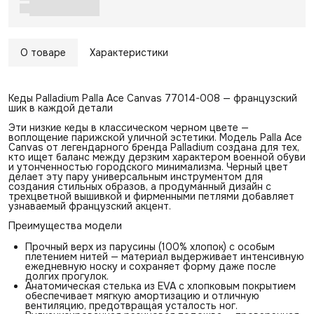
О товаре
Характеристики
Кеды Palladium Palla Ace Canvas 77014-008 — французский
шик в каждой детали
Эти низкие кеды в классическом черном цвете —
воплощение парижской уличной эстетики. Модель Palla Ace
Canvas от легендарного бренда Palladium создана для тех,
кто ищет баланс между дерзким характером военной обуви
и утонченностью городского минимализма. Черный цвет
делает эту пару универсальным инструментом для
создания стильных образов, а продуманный дизайн с
трехцветной вышивкой и фирменными петлями добавляет
узнаваемый французский акцент.
Преимущества модели
Прочный верх из парусины (100% хлопок) с особым
плетением нитей — материал выдерживает интенсивную
ежедневную носку и сохраняет форму даже после
долгих прогулок.
Анатомическая стелька из EVA с хлопковым покрытием
обеспечивает мягкую амортизацию и отличную
вентиляцию, предотвращая усталость ног.