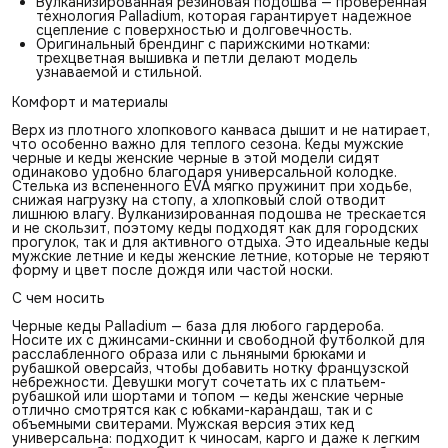
Вулканизированная резиновая подошва — проверенная
технология Palladium, которая гарантирует надежное
сцепление с поверхностью и долговечность.
Оригинальный брендинг с парижскими нотками:
трехцветная вышивка и петли делают модель
узнаваемой и стильной.
Комфорт и материалы
Верх из плотного хлопкового канваса дышит и не натирает,
что особенно важно для теплого сезона. Кеды мужские
черные и кеды женские черные в этой модели сидят
одинаково удобно благодаря универсальной колодке.
Стелька из вспененного EVA мягко пружинит при ходьбе,
снижая нагрузку на стопу, а хлопковый слой отводит
лишнюю влагу. Вулканизированная подошва не трескается
и не скользит, поэтому кеды подходят как для городских
прогулок, так и для активного отдыха. Это идеальные кеды
мужские летние и кеды женские летние, которые не теряют
форму и цвет после дождя или частой носки.
С чем носить
Черные кеды Palladium — база для любого гардероба.
Носите их с джинсами-скинни и свободной футболкой для
расслабленного образа или с льняными брюками и
рубашкой оверсайз, чтобы добавить нотку французской
небрежности. Девушки могут сочетать их с платьем-
рубашкой или шортами и топом — кеды женские черные
отлично смотрятся как с юбками-карандаш, так и с
объемными свитерами. Мужская версия этих кед
универсальна: подходит к чиносам, карго и даже к легким