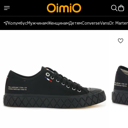
Колумбус
Мужчинам
Женщинам
Детям
Converse
Vans
Dr. Marte