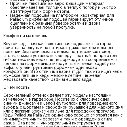
Прочный текстильный верх: дышащий материал
обеспечивает вентиляцию в теплую погоду и быстро
адаптируется к форме стопы.
Надежная подошва на платформе: характерная для
Palladium рифленая подошва гарантирует отличное
сцепление с разными поверхностями и дарит
уверенность на любой прогулке.
Комфорт и материалы
Внутри кед — мягкая текстильная подкладка, которая
приятна на ощупь и не натирает даже при длительном
ношении. Анатомическая стелька поддерживает свод
стопы, снижая усталость к вечеру. Плотный, но при этом
гибкий текстиль верха не деформируется со временем, а
легкая платформа амортизирует шаги, делая ходьбу по
асфальту или грунтовым дорожкам одинаково
комфортной. Это отличный вариант для тех, кто ищет кеды
мужские летние и кеды женские летние, не желая
жертвовать качеством ради внешнего вида.
С чем носить
Серо-зеленый оттенок делает эту модель настоящим
хамелеоном в гардеробе. Носите их с классическими
синими джинсами и белой футболкой для повседневного
выхода, с шортами и свободной рубашкой для жаркого дня
или с легкими брюками из льна для городских прогулок.
Кеды Palladium Palla Ace одинаково хорошо смотрятся как с
минималистичными образами, так и с одеждой в стиле
casual. Эта пара — универсальный инструмент для
создания стильных и удобных луков на каждый день.