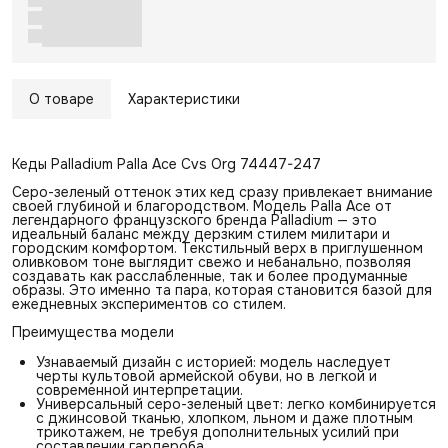
О товаре
Характеристики
Кеды Palladium Palla Ace Cvs Org 74447-247
Серо-зеленый оттенок этих кед сразу привлекает внимание
своей глубиной и благородством. Модель Palla Ace от
легендарного французского бренда Palladium — это
идеальный баланс между дерзким стилем милитари и
городским комфортом. Текстильный верх в приглушенном
оливковом тоне выглядит свежо и небанально, позволяя
создавать как расслабленные, так и более продуманные
образы. Это именно та пара, которая становится базой для
ежедневных экспериментов со стилем.
Преимущества модели
Узнаваемый дизайн с историей: модель наследует
черты культовой армейской обуви, но в легкой и
современной интерпретации.
Универсальный серо-зеленый цвет: легко комбинируется
с джинсовой тканью, хлопком, льном и даже плотным
трикотажем, не требуя дополнительных усилий при
составлении гардероба.