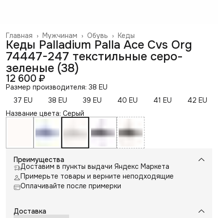
Главная
›
Мужчинам
›
Обувь
›
Кеды
Кеды Palladium Palla Ace Cvs Org
74447-247 текстильные серо-
зеленые (38)
12 600 ₽
Размер производителя: 38 EU
37 EU
38 EU
39 EU
40 EU
41 EU
42 EU
Название цвета: Серый
Преимущества
Доставим в пункты выдачи Яндекс Маркета
Примерьте товары и верните неподходящие
Оплачивайте после примерки
Доставка