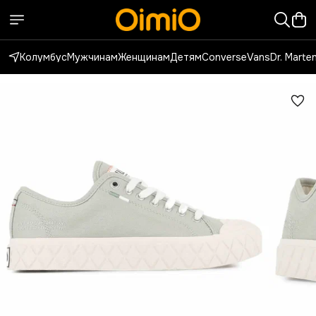
Колумбус
Мужчинам
Женщинам
Детям
Converse
Vans
Dr. Marte