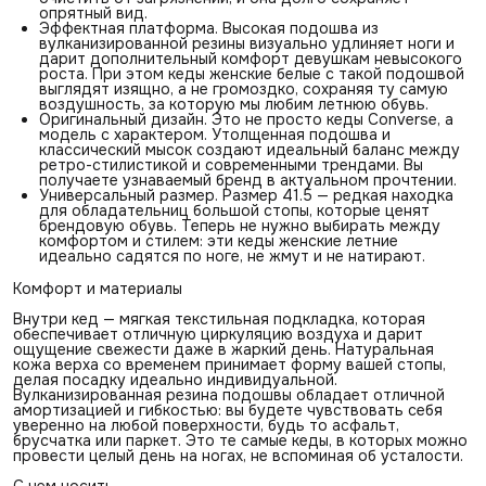
опрятный вид.
Эффектная платформа. Высокая подошва из
вулканизированной резины визуально удлиняет ноги и
дарит дополнительный комфорт девушкам невысокого
роста. При этом кеды женские белые с такой подошвой
выглядят изящно, а не громоздко, сохраняя ту самую
воздушность, за которую мы любим летнюю обувь.
Оригинальный дизайн. Это не просто кеды Converse, а
модель с характером. Утолщенная подошва и
классический мысок создают идеальный баланс между
ретро-стилистикой и современными трендами. Вы
получаете узнаваемый бренд в актуальном прочтении.
Универсальный размер. Размер 41.5 — редкая находка
для обладательниц большой стопы, которые ценят
брендовую обувь. Теперь не нужно выбирать между
комфортом и стилем: эти кеды женские летние
идеально садятся по ноге, не жмут и не натирают.
Комфорт и материалы
Внутри кед — мягкая текстильная подкладка, которая
обеспечивает отличную циркуляцию воздуха и дарит
ощущение свежести даже в жаркий день. Натуральная
кожа верха со временем принимает форму вашей стопы,
делая посадку идеально индивидуальной.
Вулканизированная резина подошвы обладает отличной
амортизацией и гибкостью: вы будете чувствовать себя
уверенно на любой поверхности, будь то асфальт,
брусчатка или паркет. Это те самые кеды, в которых можно
провести целый день на ногах, не вспоминая об усталости.
С чем носить