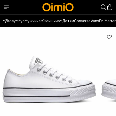
Колумбус
Мужчинам
Женщинам
Детям
Converse
Vans
Dr. Marte