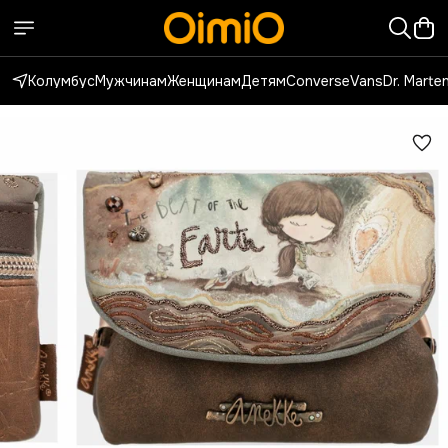
Колумбус
Мужчинам
Женщинам
Детям
Converse
Vans
Dr. Marte