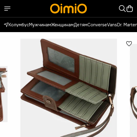
Колумбус
Мужчинам
Женщинам
Детям
Converse
Vans
Dr. Marte