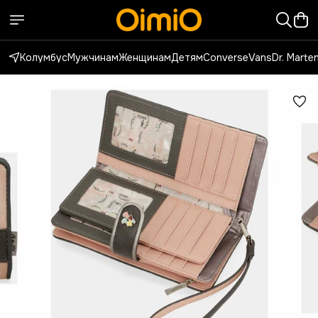
Колумбус
Мужчинам
Женщинам
Детям
Converse
Vans
Dr. Marte