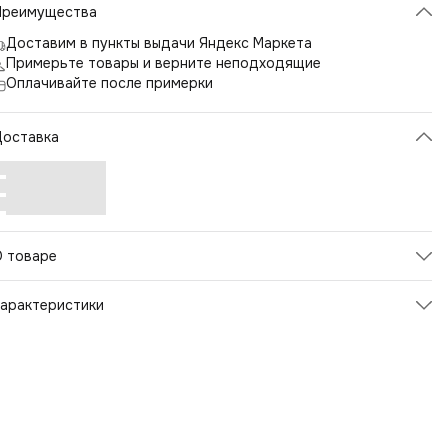
Преимущества
Доставим в пункты выдачи Яндекс Маркета
Примерьте товары и верните неподходящие
Оплачивайте после примерки
Доставка
О товаре
арактеристики
Артикул
126120
атериал верха
Кожа,Полиуретан
атериал стельки
Текстиль
Материал подошвы обуви
Полимер
вет товара
Цветной