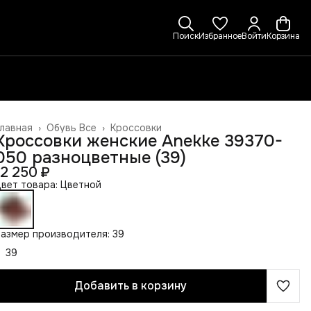
Поиск
Избранное
Войти
Корзина
лавная
›
Обувь Все
›
Кроссовки
Кроссовки женские Anekke 39370-
050 разноцветные (39)
12 250 ₽
вет товара: Цветной
азмер производителя: 39
39
Добавить в корзину