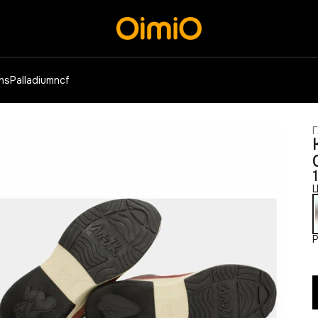
ens
Palladium
ncf
Г
Ц
Р