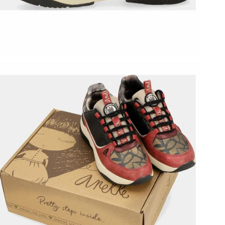
С
В
В
Т