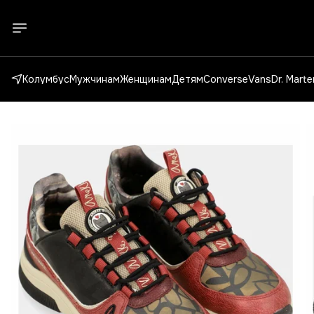
Колумбус
Мужчинам
Женщинам
Детям
Converse
Vans
Dr. Mart