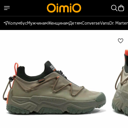
Колумбус
Мужчинам
Женщинам
Детям
Converse
Vans
Dr. Marte