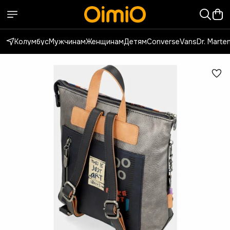
Колумбус
Мужчинам
Женщинам
Детям
Converse
Vans
Dr. Marte