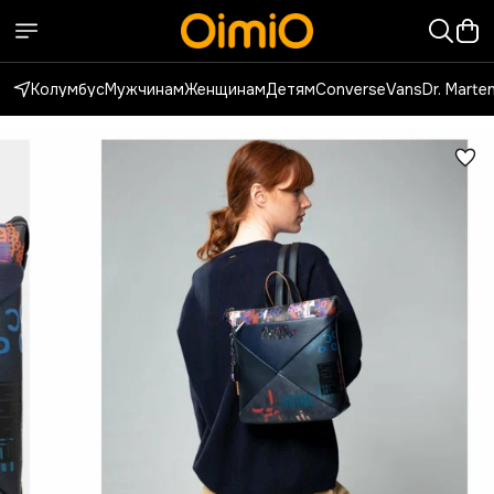
Колумбус
Мужчинам
Женщинам
Детям
Converse
Vans
Dr. Marte