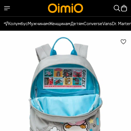
Колумбус
Мужчинам
Женщинам
Детям
Converse
Vans
Dr. Marte