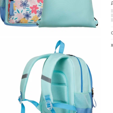
Х
М
Ц
С