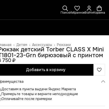
Поиск
Избранное
Войти
Корзина
лавная
›
Детям
›
Аксессуары
›
Рюкзаки
Рюкзак детский Torber CLASS X Mini
T1801-23-Grn бирюзовый с принтом
3 750 ₽
Добавить в корзину
Преимущества
Доставим в пункты выдачи Яндекс Маркета
Примерьте товары и верните неподходящие
Оплачивайте после примерки