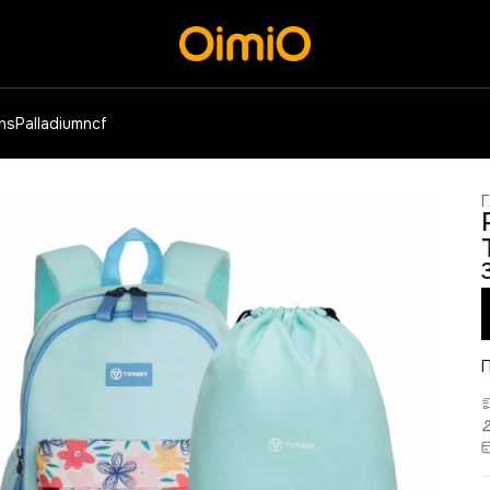
ens
Palladium
ncf
Г