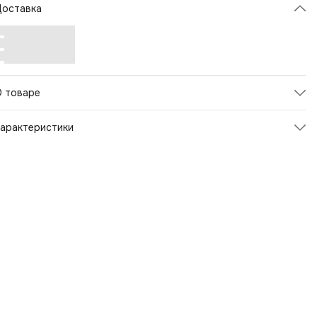
Доставка
О товаре
арактеристики
Артикул
122840
атериал верха
Полиэстер
вет товара
Голубой
трана-изготовитель
Китай
Пол
Женский
Страна бренда
Россия
Материал
Полиэстер
Рисунок
Цветы
Страна производства
Китай
Состав
Полиэстер 900D
Объем
10 л