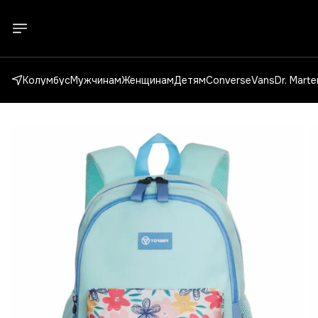
Колумбус
Мужчинам
Женщинам
Детям
Converse
Vans
Dr. Mart