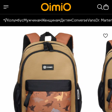
Колумбус
Мужчинам
Женщинам
Детям
Converse
Vans
Dr. Marte