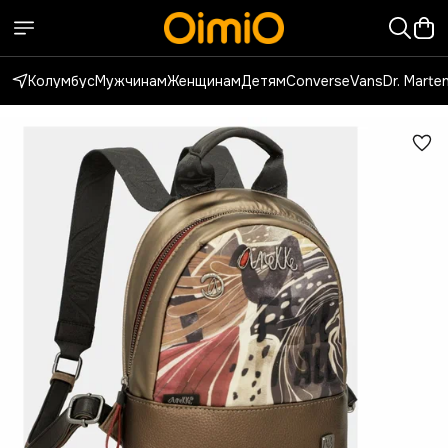
Колумбус
Мужчинам
Женщинам
Детям
Converse
Vans
Dr. Marte