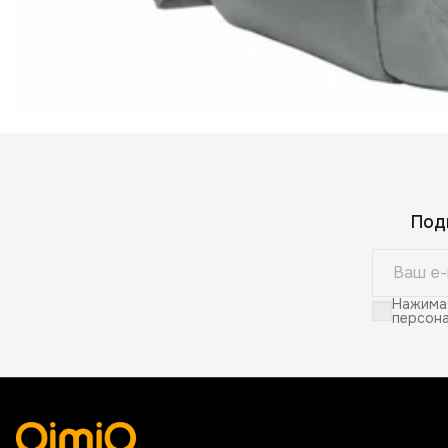
Под
Нажимая
персона