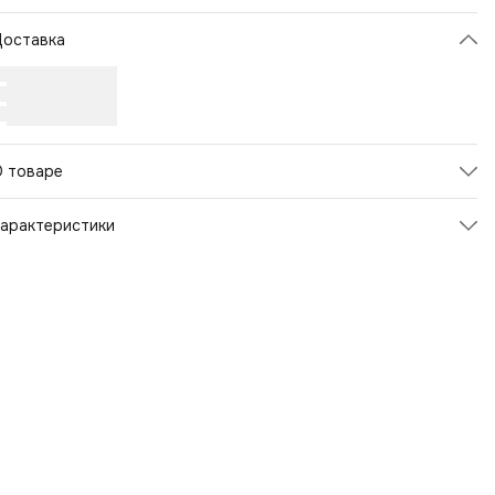
Доставка
О товаре
арактеристики
Артикул
125739
вет товара
Серый
Пол
Женский
Страна бренда
Россия
Материал
Полиэстер
Материал
Полиэстер
ирина, см
25
Назначение
Повседневные
Рисунок
Другой рисунок,Орнамент
ид рюкзака
городской