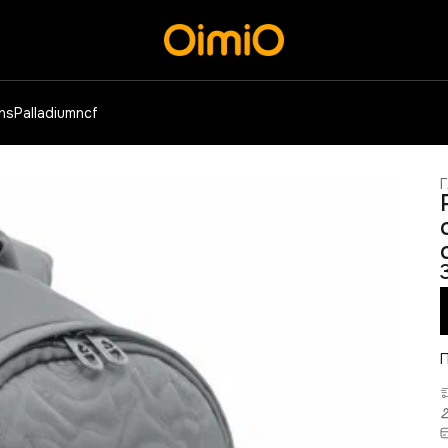
ens
Palladium
ncf
Г