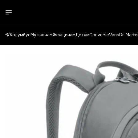
Колумбус
Мужчинам
Женщинам
Детям
Converse
Vans
Dr. Mart