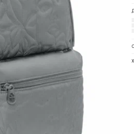
Х
Ц
Ш
В