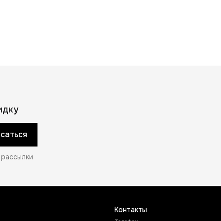
Страна производства
Китай
Состав
100% полиэстер
Объем
9 л
Модельный год
2024
иагональ отделения для
13”
оутбука
Для детей
Да
Бренд
GRIZZLY
идку
саться
 рассылки
Контакты