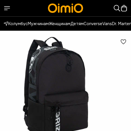
Колумбус
Мужчинам
Женщинам
Детям
Converse
Vans
Dr. Marte