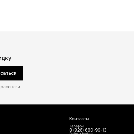
идку
саться
 рассылки
Контакты
Телефон
8 (926) 680-99-13