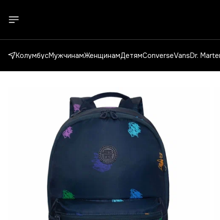
Колумбус
Мужчинам
Женщинам
Детям
Converse
Vans
Dr. Mart