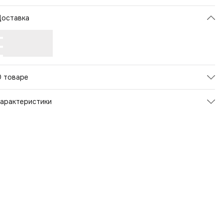
Доставка
О товаре
арактеристики
Артикул
124211
атериал верха
Полиэстер
вет товара
Синий
трана-изготовитель
Китай
Пол
Унисекс
Страна бренда
Россия
Материал
Полиэстер
Назначение
Повседневные
Рисунок
Другой рисунок
Материал подкладки
Полиэстер