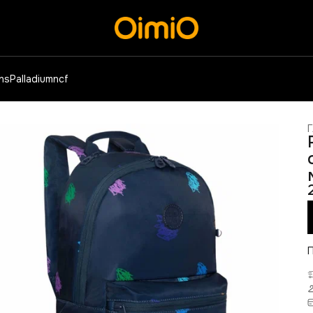
ens
Palladium
ncf
Г