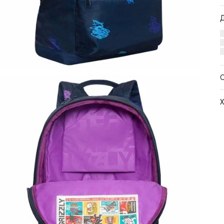
Х
М
Ц
С