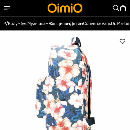
Колумбус
Мужчинам
Женщинам
Детям
Converse
Vans
Dr. Marte