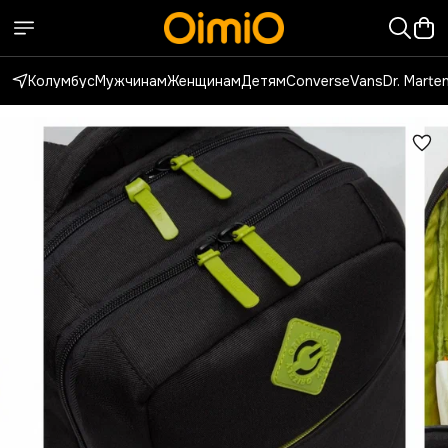
Колумбус
Мужчинам
Женщинам
Детям
Converse
Vans
Dr. Marte