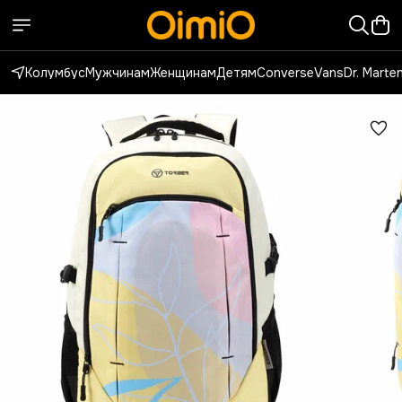
Колумбус
Мужчинам
Женщинам
Детям
Converse
Vans
Dr. Marte