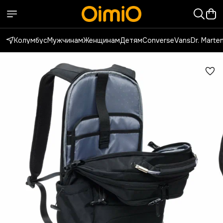
Колумбус
Мужчинам
Женщинам
Детям
Converse
Vans
Dr. Marte