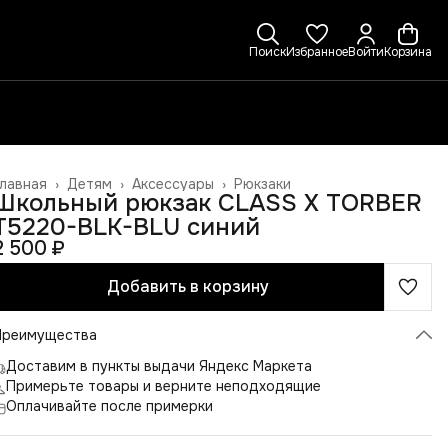
Поиск
Избранное
Войти
Корзина
лавная
›
Детям
›
Аксессуары
›
Рюкзаки
Школьный рюкзак CLASS X TORBER
T5220-BLK-BLU синий
2 500 ₽
Добавить в корзину
Преимущества
Доставим в пункты выдачи Яндекс Маркета
Примерьте товары и верните неподходящие
Оплачивайте после примерки