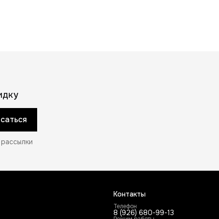
идку
саться
 рассылки
Контакты
Телефон
8 (926) 680-99-13