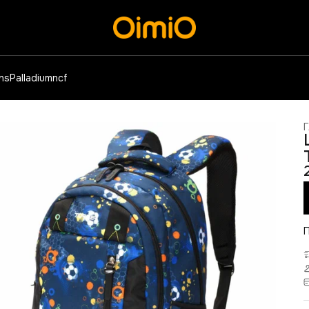
ens
Palladium
ncf
Г