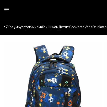
Колумбус
Мужчинам
Женщинам
Детям
Converse
Vans
Dr. Mart