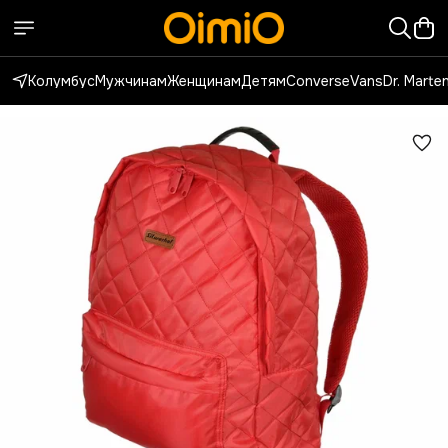
Колумбус
Мужчинам
Женщинам
Детям
Converse
Vans
Dr. Marte